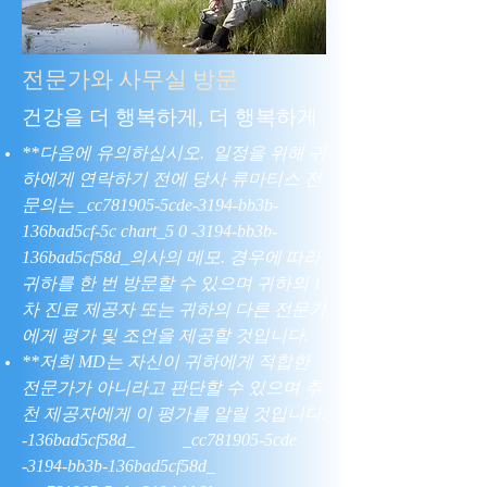
전문가와 사무실 방문
건강을 더 행복하게, 더 행복하게
**다음에 유의하십시오. ​일정을 위해 귀
하에게 연락하기 전에 당사 류마티스 전
문의는 _cc781905-5cde-3194-bb3b-
136bad5cf-5c chart_5 0 -3194-bb3b-
136bad5cf58d_의사의 메모. 경우에 따라
귀하를 한 번 방문할 수 있으며 귀하의 1
차 진료 제공자 또는 귀하의 다른 전문가
에게 평가 및 조언을 제공할 것입니다.
**저희 MD는 자신이 귀하에게 적합한
전문가가 아니라고 판단할 수 있으며 추
천 제공자에게 이 평가를 알릴 것입니다.
-136bad5cf58d_ _cc781905-5cde
-3194-bb3b-136bad5cf58d_