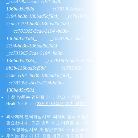
_cc781905-5cde-3194-bb3b-
136bad5cf58d_ _cc781905-5cde-
3194-bb3b-136bad5cf58d_ _cc781905-
5cde-3 194-bb3b-136bad5cf58d_
_cc781905-5cde-3194 -bb3b-
136bad5cf58d_ _cc781905 -5cde-
3194-bb3b-136bad5cf58d_
_cc781905-5cde-3194- bb3b-
136bad5cf58d_ _c c781905-5cde-3194-
bb3b-136bad5cf58d_ _cc781905-
5cde-3194 -bb3b-136bad5cf58d_
_cc781905 -5cde-3194-bb3b-
136bad5cf58d_
ㅏ
첫 방문
는 간단합니다. 참고: 다양한
HealthNet Plans (
자세한 내용은 여기 참조).
의사에게 연락하십시오. 의사의 정식 요청이
필요합니다. 최근 병력과 그 이유를 보내달라
고 요청하십시오.
첫 방문
류마티스 전문의와.
우리는 환자가 1차 진료 제공자의 치료를 받