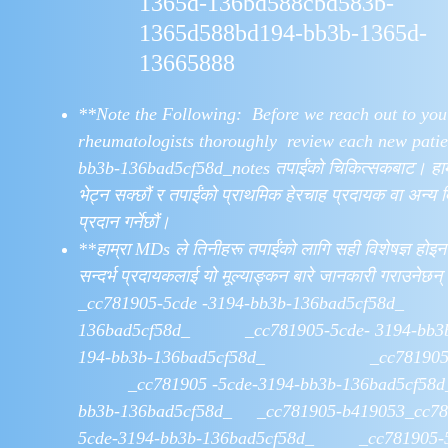
1365d-136bd588cbd583b-
1365d588bd194-bb3b-1365d-
13665888
**Note the Following: ​Before we reach out to you
rheumatologists thoroughly review each new pati
bb3b-136bad5cf58d_notes तपाईंको चिकित्सकबाट। हाम
भेट्न सक्छौं र तपाईंको प्राथमिक हेरचाह प्रदायक वा अन्य 
प्रदान गर्नेछौं।
**हाम्रा MDs ले तिनीहरू तपाईंको लागि सही विशेषज्ञ होइनन्
सन्दर्भ प्रदायकलाई यो मूल्याङ्कन बारे जानकारी ग
_cc781905-5cde -3194-bb3b-136bad5cf58d_ _
136bad5cf58d_ _cc781905-5cde- 3194-bb3b
194-bb3b-136bad5cf58d_ _cc781905-5cde
_cc781905 -5cde-3194-bb3b-136bad5cf58
bb3b-136bad5cf58d_ _cc781905-b419053_cc78
5cde-3194-bb3b-136bad5cf58d_ _cc781905-5