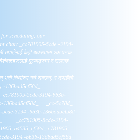
 for scheduling, our
ent chart _cc781905-5cde -3194-
ी तपाईंलाई केही अवस्थामा एक पटक
विशेषज्ञहरूलाई मूल्याङ्कन र सल्लाह
 भनी निर्धारण गर्न सक्छन्, र तपाईंको
राउनेछन्। -136bad5cf58d_
cc781905-5cde-3194-bb3b-
-136bad5cf58d_ _cc-5c78d_
-3194 -bb3b-136bad5cf58d_
d_ _cc781905-5cde-3194-
1905_b4535_cf58d_ c781905-
cde-3194 -bb3b-136bad5cf58d_