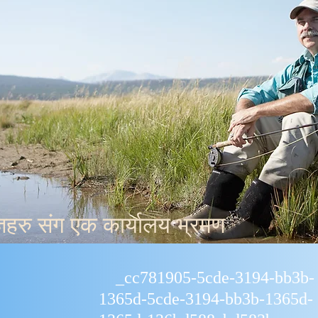
्ञहरु संग एक कार्यालय भ्रमण
_cc781905-5cde-3194-bb3b-
1365d-5cde-3194-bb3b-1365d-