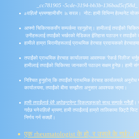
_cc781905 -5cde-3194-bb3b-136bad5cf
a
पहिलो भ्रमण
हामीसँग is सरल। नोट: हामी विभिन्न हेल्थनेट योजनाह
आफ्नो चिकित्सकसँग सम्पर्कमा रहनुहोस्। हामीलाई तपाईंको चिक
उनीहरूलाई तपाईंको भर्खरको मेडिकल ईतिहास पठाउन र तपाईंको
हामीले हाम्रा बिरामीहरूलाई प्राथमिक हेरचाह प्रदायकको हेरचा
तपाईंको प्राथमिक हेरचाह कार्यालयमा आवश्यक 'रेकर्ड रिलीज' भर्नु
हामीलाई तपाईंको चिकित्सा जानकारी पठाउन सक्षम हुनेछ। हामी सं
निश्चित हुनुहोस् कि तपाइँको प्राथमिक हेरचाह कार्यालयले अनुरोध 
कार्यालयमा, तपाईंको बीमा सम्झौता अनुसार आवश्यक भएमा।
हामी तपाईंलाई धेरै अपोइन्टमेन्ट विकल्पहरूको साथ सम्पर्क गर्नेछौं
। 
गर्दछ भने
पहिलो भ्रमण
, हामी तपाईंलाई हाम्रो तालिकामा छिट्टै फिट 
निर्णय गर्न सक्छौं।
एक rheumatologist के हो, र उसले के गर्छ?
(ल