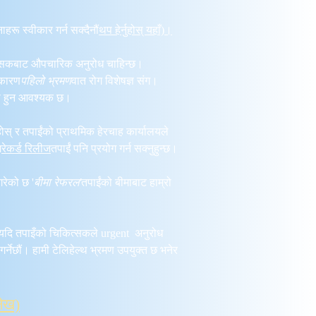
58d_
रू स्वीकार गर्न सक्दैनौं
थप हेर्नुहोस् यहाँ)।
ित्सकबाट औपचारिक अनुरोध चाहिन्छ।
 कारण
पहिलो भ्रमण
वात रोग विशेषज्ञ संग।
हमा हुन आवश्यक छ।
होस् र तपाईंको प्राथमिक हेरचाह कार्यालयले
ग
रेकर्ड रिलीज
तपाईं पनि प्रयोग गर्न सक्नुहुन्छ।
गरेको छ '
बीमा रेफरल'
तपाईंको बीमाबाट हाम्रो
यदि तपाइँको चिकित्सकले urgent अनुरोध
गर्नेछौं। हामी टेलिहेल्थ भ्रमण उपयुक्त छ भनेर
ेख)